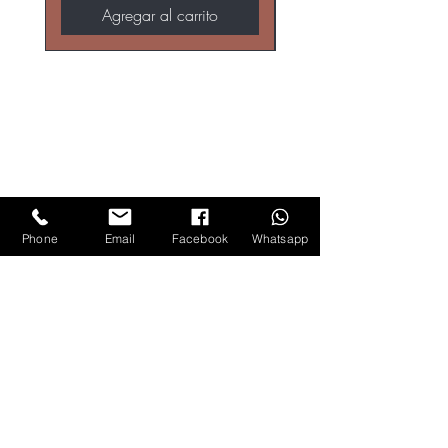
Agregar al carrito
Phone
Email
Facebook
Whatsapp
DIRECCIÓN
Abelardo L. Rodríguez 2841-2do Piso, Davila,
22044 Tijuana, B.C.