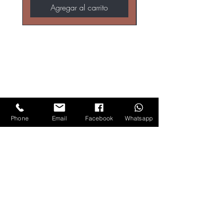
Agregar al carrito
Phone
Email
Facebook
Whatsapp
DIRECCIÓN
Abelardo L. Rodríguez 2841-2do Piso, Davila,
22044 Tijuana, B.C.