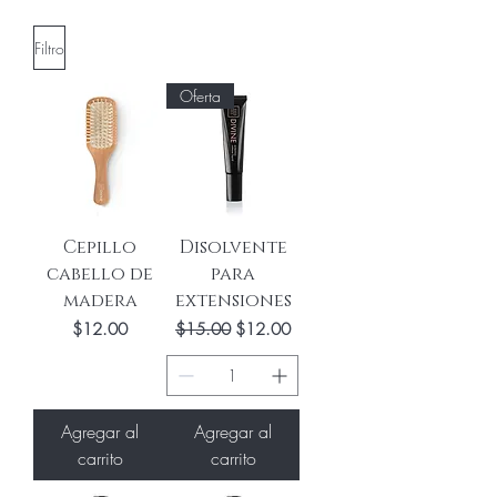
Filtro
Oferta
Cepillo
Disolvente
cabello de
para
madera
extensiones
Precio
Precio
Precio de oferta
$12.00
$15.00
$12.00
Agregar al
Agregar al
carrito
carrito