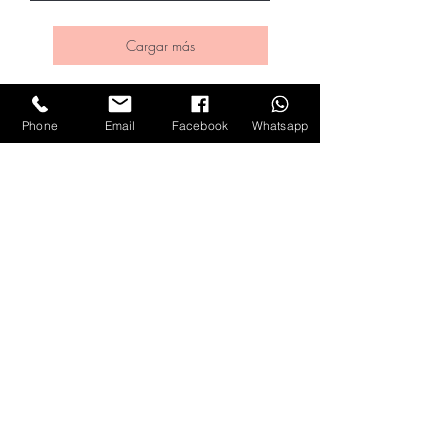
Cargar más
Phone
Email
Facebook
Whatsapp
DIRECCIÓN
Abelardo L. Rodríguez 2841-2do Piso, Davila,
22044 Tijuana, B.C.