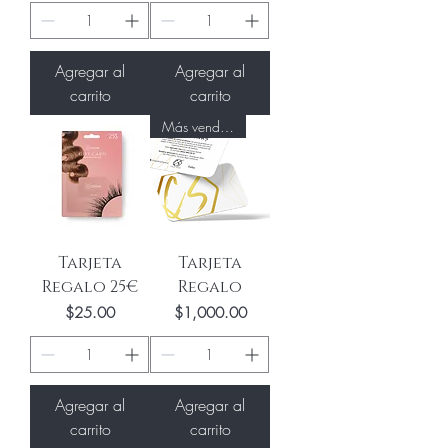
Agregar al
Agregar al
carrito
carrito
Más vendido
Tarjeta
Tarjeta
Regalo 25€
Regalo
Precio
Precio
$25.00
$1,000.00
Agregar al
Agregar al
carrito
carrito