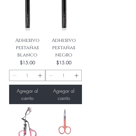
Adhesivo
Adhesivo
pestañas
pestañas
blanco
negro
Precio
Precio
$15.00
$15.00
Agregar al
Agregar al
carrito
carrito