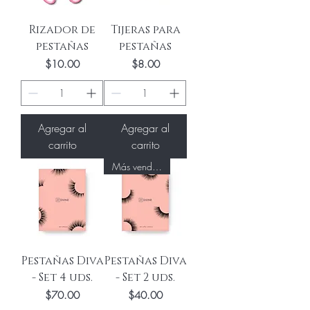
Rizador de
Tijeras para
pestañas
pestañas
Precio
Precio
$10.00
$8.00
Agregar al
Agregar al
carrito
carrito
Más vendido
Pestañas Diva
Pestañas Diva
- Set 4 uds.
- Set 2 uds.
Precio
Precio
$70.00
$40.00